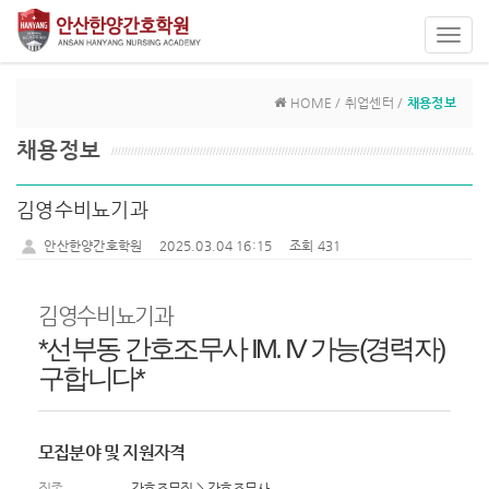
Toggl
navig
HOME / 취업센터 /
채용정보
채용정보
김영수비뇨기과
안산한양간호학원
2025.03.04 16:15
조회 431
김영수비뇨기과
*선부동 간호조무사 IM. IV 가능(경력자)
구합니다*
모집분야 및 지원자격
직종
간호조무직 > 간호조무사