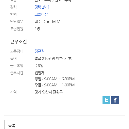
경력
경력 2년↑
학력
고졸이상
담당업무
접수, 수납, IM.IV
모집인원
1명
근무조건
고용형태
정규직
급여
월급 210만원 이하 (세후)
근무요일
주6일
근무시간
전일제
평일 : 9:00AM ~ 6:30PM
주말 : 9:00AM ~ 1:00PM
지역
경기 안산시 단원구
목록