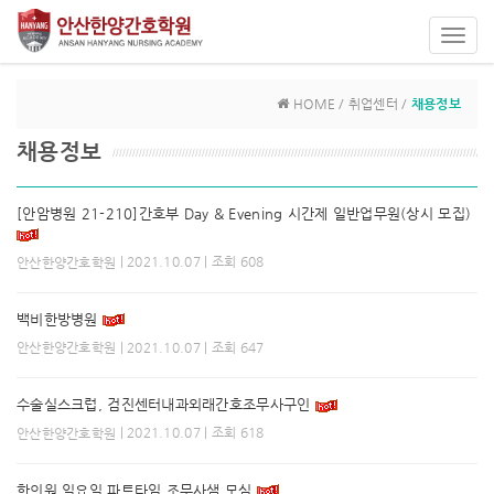
Toggl
navig
HOME / 취업센터 /
채용정보
채용정보
[안암병원 21-210]간호부 Day & Evening 시간제 일반업무원(상시 모집)
| 2021.10.07 | 조회 608
안산한양간호학원
백비한방병원
| 2021.10.07 | 조회 647
안산한양간호학원
수술실스크럽, 검진센터내과외래간호조무사구인
| 2021.10.07 | 조회 618
안산한양간호학원
한의원 일요일 파트타임 조무사샘 모심